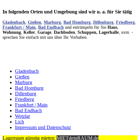
In folgenden Orten und Umgebung sind wir u. a. für Sie tätig
Gladenbach
,
Gießen
,
Marburg
,
Bad Homburg
,
Dillenburg
,
Friedberg
,
Frankfurt / Main
,
Bad Endbach
und entrümpeln für Sie
Haus
,
Wohnung
,
Keller
,
Garage
,
Dachboden
,
Schuppen,
Lagerhalle
, uvm. -
sprechen Sie einfach mit uns über Ihr Vorhaben.
Gladenbach
Gießen
Marburg
Bad Homburg
Dillenburg
Friedberg
Frankfurt / Main
Bad Endbach
Wetzlar
Lich
Impressum und Datenschutz
Lagerraum günstig mieten:
MIETdeinRAUM.de